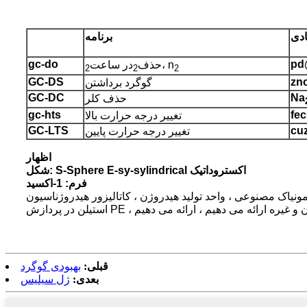
دی
برنامه
gc-do
pd
، n
حذف
در ساعت
2
2
2
GC-DS
zn
گوگرد برداشتن
GC-DC
Na
حذف کلر
gc-hts
fec
تغییر درجه حرارت بالا
GC-LTS
cu
تغییر درجه حرارت پایین
اظهار
شکل: S-Sphere E-sy-sylindrical اکستروداتیک
فرم: 1-اکسید
ونیاک مصنوعی ، واحد تولید هیدروژن ، کاتالیزور هیدروژناسیون
قبلی:
بهبودی گوگرد
بعدی:
ژل سیلیس