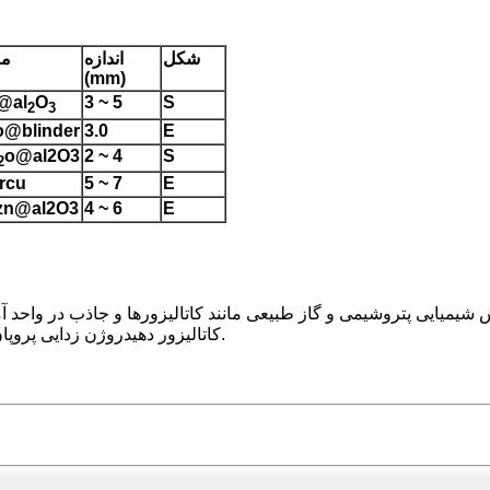
شکل
اندازه
ما
(
mm
)
@al
O
3 ~ 5
S
2
3
o@blinder
3.0
E
o@al
2
O
3
2 ~ 4
S
2
rcu
5 ~ 7
E
zn@al
2
O
3
4 ~ 6
E
شیمیایی پتروشیمی و گاز طبیعی مانند کاتالیزورها و جاذب در واحد آم
استیلن در پردازش PE ، کاتالیزور دهیدروژن زدایی پروپان و غیره ارائه می دهیم ، ارائه می دهیم.