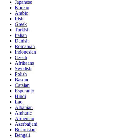
Japanese
Korean
Arabic
Irish
Greek
Turkish
Italian
Danish
Romanian
Indonesian
Czech
Afrikaans
Swedish
Polish
Basque
Catalan
Esperanto
Hindi
Lao
Albanian
Amharic
Armenian
Azerbaijani
Belarusian
Bengali