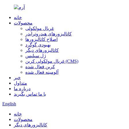
خانه
محصولات
غربال مولکولی
کاتالیزورهای هیدروترایدر
اصلاح کاتالیزورها
بهبودی گوگرد
کاتالیزورهای دیگر
ژل سیلیس
غربال مولکولی کربن (CMS)
کربن فعال شده
آلومینه فعال شده
خبر
متداول
درباره ما
با ما تماس بگیرید
English
خانه
محصولات
کاتالیزورهای دیگر