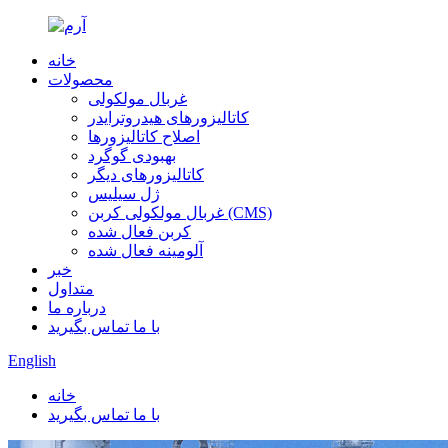
خانه
محصولات
غربال مولکولی
کاتالیزورهای هیدروترایدر
اصلاح کاتالیزورها
بهبودی گوگرد
کاتالیزورهای دیگر
ژل سیلیس
غربال مولکولی کربن (CMS)
کربن فعال شده
آلومینه فعال شده
خبر
متداول
درباره ما
با ما تماس بگیرید
English
خانه
با ما تماس بگیرید