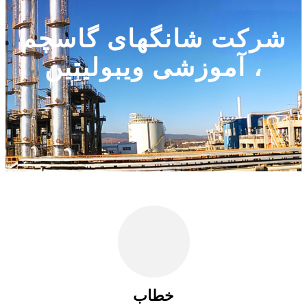
شرکت شانگهای گاسچم
، آموزشی ویبولیتین
خطاب