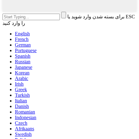
برای بسته شدن وارد شوید یا ESC
را وارد کنید
English
French
German
Portuguese
Spanish
Russian
Japanese
Korean
Arabic
Irish
Greek
Turkish
Italian
Danish
Romanian
Indonesian
Czech
Afrikaans
Swedish