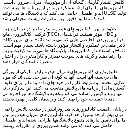
کاهش انتشار گازهای گلخانه ای از موتورهای دیزلی ضروری است.
کاتالیزورهای ما برای ارائه عملکرد برتر در این برنامه ها بهینه شده
اند و اطمینان حاصل می کنند که پالایشگاه ها می توانند ULSD تولید
کنند که مطابق دقیق ترین مقررات زیست محیطی باشد.
علاوه بر این ، کاتالیزورهای هیدروتراتیدر ما نیز در درمان بنزین
ترکیبی کاتالیزوری مایع (FCC) مؤثر هستند. فرآیندهای HDS و
HDN برای بنزین FCC در از بین بردن ناخالصی هایی که می توانند
تأثیر منفی بر عملکرد و انتشار موتور داشته باشند بسیار مهم است.
با استفاده از کاتالیزورها ، پالایشگاه ها می توانند کیفیت بنزین FCC
را ارتقا دهند و گزینه های سوخت تمیزتر و کارآمدتری را در اختیار
مصرف کنندگان قرار دهند.
تطبیق پذیری کاتالیزورهای سریال هیدروترایدر ما یکی از ویژگی
های برجسته آنها است. آنها به گونه ای طراحی شده اند که مواد
غذایی مختلف و شرایط کار را در خود جای داده و آنها را برای طیف
گسترده ای از برنامه های پالایش مناسب می کنند. این سازگاری نه
تنها روند پالایش را ساده می کند بلکه به پالایشگاه ها نیز اجازه می
دهد تا عملیات خود را بهینه کنند و راندمان کلی را بهبود بخشند.
در پایان ، اهمیت کاتالیزورهای هیدروتراتیدر در صنعت پالایش را نمی
توان بیش از حد بیش از حد کرد. کاتالیزورهای سریال هیدروتراتیدر
ما برای تأمین نیازهای متنوع پالایشگاهها طراحی شده اند و اطمینان
حاصل می کنند که می توانند ضمن پیروی از مقررات زیست