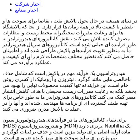
اخبار شرکت
اخبار صنایع
در دنیای همیشه در حال تحول پالایش نفت ، تقاضا برای سوخت ها و
تقطیر با کیفیت بالا در همه زمان ها قرار دارد. از آنجا که پالایشگاه
ها برای رعایت مقررات سختگیرانه محیط زیست و انتظارات
مصرف کننده تلاش می کنند ، نقش کاتالیزورهای هیدروترایدر به
طور فزاینده ای حیاتی شده است. کاتالیزورهای سریال هیدروترایدر
ما به منظور تقویت فرآیندهای پالایش طراحی شده اند و اطمینان
حاصل می کنند که تقطیر مختلف مشخصات لازم را برای کیفیت و
عملکرد برآورده می کند.
هیدروتراسیون یک فرآیند مهم در پالایش است که شامل حذف
ناخالصی هایی مانند گوگرد ، نیتروژن و آروماتیک از کسری روغن
خام است. این فرایند نه تنها کیفیت محصولات نهایی را بهبود می
بخشد بلکه به رعایت مقررات زیست محیطی با هدف کاهش انتشار
مضر کمک می کند. کاتالیزورهای هیدروترایدر ما به طور خاص برای
تهیه طیف گسترده ای از برنامه ها مهندسی شده اند و آنها را در
عملیات پالایش مدرن ضروری می کنند.
برای نفتا ، کاتالیزورهای ما در فرآیندهای هیدرودولفوریزاسیون
(HDS) و هیدرودنیتروژناسیون (HDN) برتری دارند. Naphtha یک
ماده اولیه اصلی برای تولید بنزین است و حذف ترکیبات گوگرد و
نیتروژن برای تولید سوخت های تمیز کننده ضروری است.