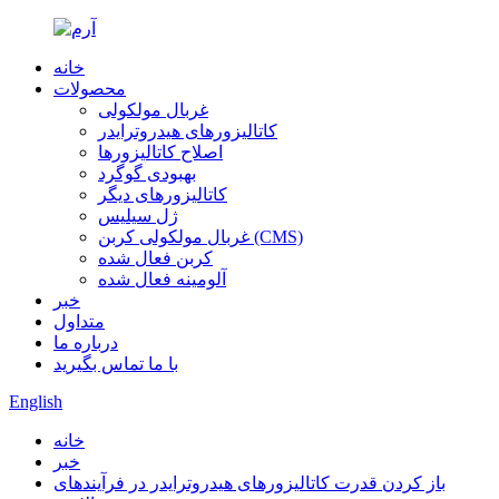
خانه
محصولات
غربال مولکولی
کاتالیزورهای هیدروترایدر
اصلاح کاتالیزورها
بهبودی گوگرد
کاتالیزورهای دیگر
ژل سیلیس
غربال مولکولی کربن (CMS)
کربن فعال شده
آلومینه فعال شده
خبر
متداول
درباره ما
با ما تماس بگیرید
English
خانه
خبر
باز کردن قدرت کاتالیزورهای هیدروترایدر در فرآیندهای