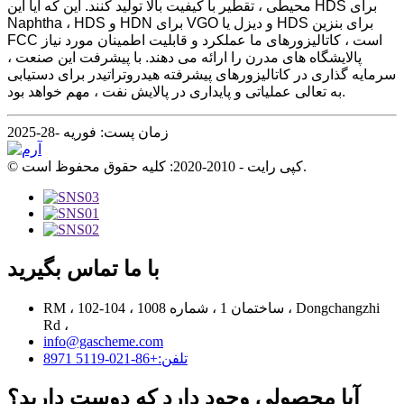
محیطی ، تقطیر با کیفیت بالا تولید کنند. این که آیا این HDS برای
Naphtha ، HDS و HDN برای VGO و دیزل یا HDS برای بنزین
FCC است ، کاتالیزورهای ما عملکرد و قابلیت اطمینان مورد نیاز
پالایشگاه های مدرن را ارائه می دهند. با پیشرفت این صنعت ،
سرمایه گذاری در کاتالیزورهای پیشرفته هیدروتراتیدر برای دستیابی
به تعالی عملیاتی و پایداری در پالایش نفت ، مهم خواهد بود.
زمان پست: فوریه -28-2025
© کپی رایت - 2010-2020: کلیه حقوق محفوظ است.
با ما تماس بگیرید
RM ، 102-104 ، ساختمان 1 ، شماره 1008 ، Dongchangzhi
Rd ،
info@gascheme.com
تلفن:+86-021-5119 8971
آیا محصولی وجود دارد که دوست دارید؟