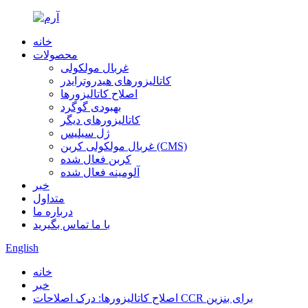
خانه
محصولات
غربال مولکولی
کاتالیزورهای هیدروترایدر
اصلاح کاتالیزورها
بهبودی گوگرد
کاتالیزورهای دیگر
ژل سیلیس
غربال مولکولی کربن (CMS)
کربن فعال شده
آلومینه فعال شده
خبر
متداول
درباره ما
با ما تماس بگیرید
English
خانه
خبر
اصلاح کاتالیزورها: درک اصلاحات CCR برای بنزین