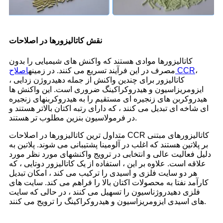
نقش کاتالیزورها در اصلاحات
کاتالیزورها موادی هستند که واکنش های شیمیایی را بدون
،
اصلاح CCR
مصرف در این فرآیند تسریع می کنند. در زمینه
کاتالیزور برای چندین واکنش از جمله دهیدروژن زدایی ،
ایزومریزاسیون و هیدروکراکینگ ضروری است. این واکنش ها
هیدروکربن های زنجیره ای مستقیم را به هیدروکربنهای زنجیره
ای شاخه ای تبدیل می کنند ، که دارای رتبه اکتان بالاتر هستند و
در فرمولاسیون بنزین مطلوب تر هستند.
متداول ترین کاتالیزورها در اصلاحات CCR کاتالیزورهای مبتنی
بر پلاتین هستند که اغلب در آلومینا پشتیبانی می شوند. پلاتین به
دلیل فعالیت عالی و انتخابی در ترویج واکنشهای مورد نظر مورد
علاقه است. علاوه بر این ، استفاده از یک کاتالیزور دوتایی ، که
هر دو سایت فلزی و اسیدی را ترکیب می کند ، امکان تبدیل
کارآمد نفتا به محصولات اکتان بالا را فراهم می کند. سایت های
فلزی دهیدروژناسیون را تسهیل می کنند ، در حالی که سایت
های اسیدی ایزومریزاسیون و هیدروکراکینگ را ترویج می کنند.